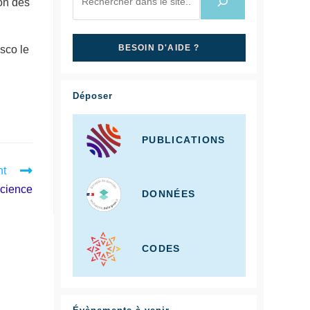
ion des
BESOIN D'AIDE ?
esco le
Déposer
PUBLICATIONS
nt
Science
DONNÉES
CODES