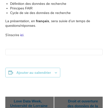
Définition des données de recherche
Principes FAIR
Cycle de vie des données de recherche
La présentation, en
français
, sera suivie d’un temps de
questions/réponses.
S’inscrire
ici
.
Ajouter au calendrier
N
Love Data Week,
Droit et ouverture
a
Université de Lorraine
des données de la