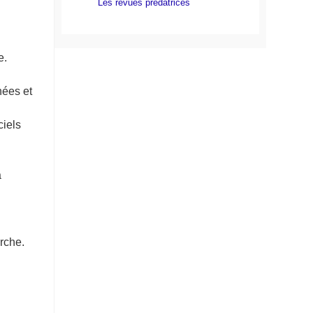
Les revues prédatrices
e.
nées et
ciels
à
rche.